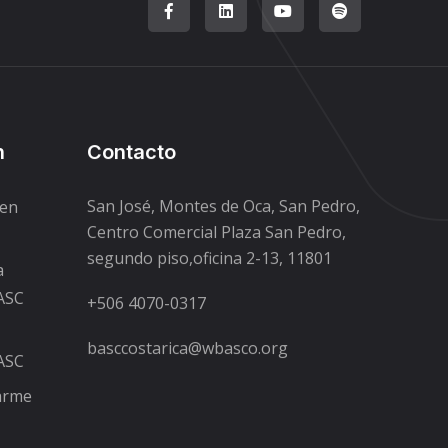
n
Contacto
San José, Montes de Oca, San Pedro,
den
Centro Comercial Plaza San Pedro,
segundo piso,oficina 2-13, 11801
a
BASC
+506 4070-0317
basccostarica@wbasco.org
BASC
carme