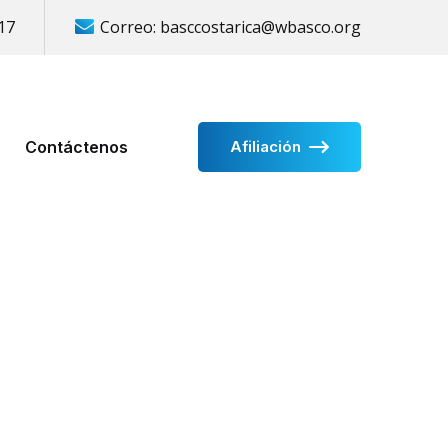
17
Correo:
basccostarica@wbasco.org
Contáctenos
Afiliación